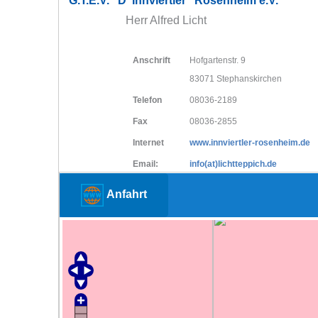
G.T.E.V. "D' Innviertler" Rosenheim e.V.
Herr Alfred Licht
Anschrift
Hofgartenstr. 9
83071 Stephanskirchen
Telefon
08036-2189
Fax
08036-2855
Internet
www.innviertler-rosenheim.de
Email:
info(at)lichtteppich.de
Anfahrt