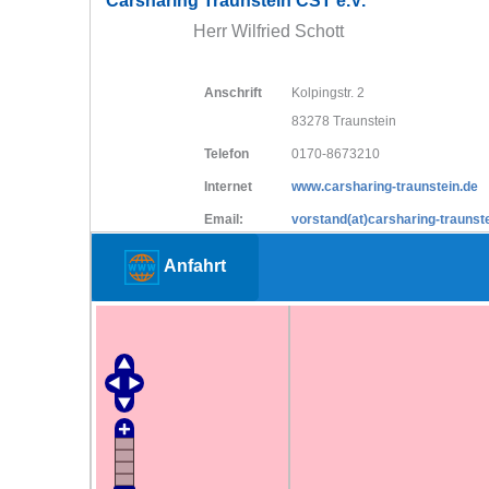
Carsharing Traunstein CST e.V.
Herr Wilfried Schott
Anschrift
Kolpingstr. 2
83278 Traunstein
Telefon
0170-8673210
Internet
www.carsharing-traunstein.de
Email:
vorstand(at)carsharing-traunst
Anfahrt