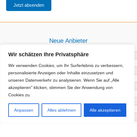
Neue Anbieter
Wir schätzen Ihre Privatsphäre
Baum- und Bienenpflege Thullner
Enne Energieberatung
Wir verwenden Cookies, um Ihr Surferlebnis zu verbessern,
Impact Hub Traunstein GmbH
personalisierte Anzeigen oder Inhalte einzusetzen und
Getränke Wierer Abholmarkt
unseren Datenverkehr zu analysieren. Wenn Sie auf „Alle
Höhenberger Biokiste GmbH
akzeptieren" klicken, stimmen Sie der Anwendung von
Bioladl Pfingstl Alm
Cookies zu.
EnergieSPARberatung Chiemgau
Checkers Jungle Hut
Anpassen
Alles ablehnen
Alle akzeptieren
Wochinger Brauhaus
RGGR Regionalgemüse
Aktuelle Angebote