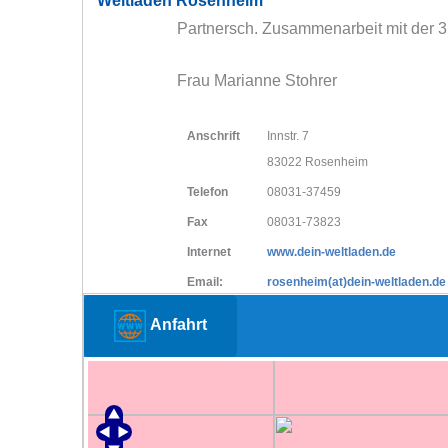
Weltladen Rosenheim
Partnersch. Zusammenarbeit mit der 3.
Frau Marianne Stohrer
Anschrift
Innstr. 7
83022 Rosenheim
Telefon
08031-37459
Fax
08031-73823
Internet
www.dein-weltladen.de
Email:
rosenheim(at)dein-weltladen.de
Anfahrt