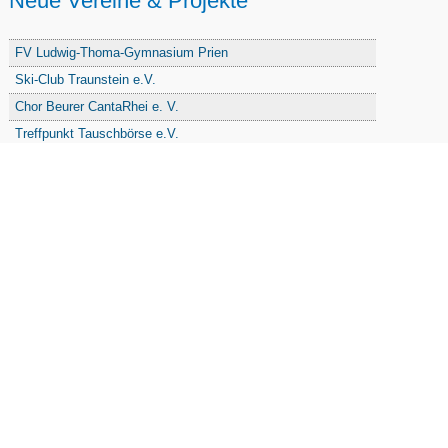
Neue Vereine & Projekte
FV Ludwig-Thoma-Gymnasium Prien
Ski-Club Traunstein e.V.
Chor Beurer CantaRhei e. V.
Treffpunkt Tauschbörse e.V.
PBW Stamm Lindl-Ritter e.V.
Freunde u. Förderer der Grundschule Traunstein
Freizeitsportverein Haslach e. V.
Freie Waldorfschule Chiemgau - Förderkreis
Initiative Nandlstadt Eltern für Kinder e. V.
Reit- und Fahrverein Traunstein e. V