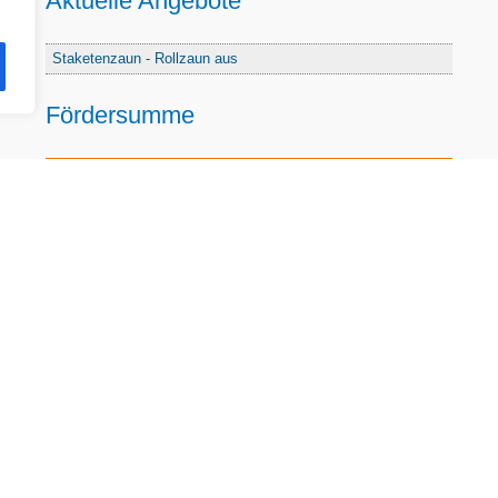
Aktuelle Angebote
Staketenzaun - Rollzaun aus
Fördersumme
3%-Fördersumme
974.635
Kontakt
Impressum
Datenschutz