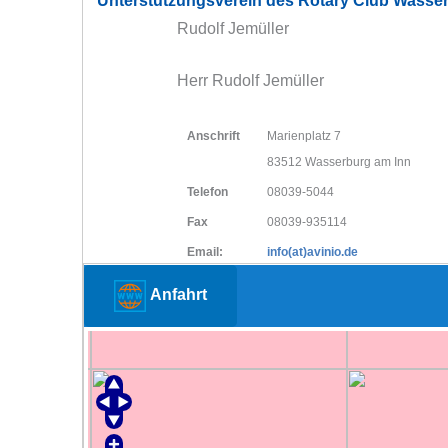
Unterstützungsverein des Rotary Club Wasse
Rudolf Jemüller
Herr Rudolf Jemüller
Anschrift
Marienplatz 7
83512 Wasserburg am Inn
Telefon
08039-5044
Fax
08039-935114
Email:
info(at)avinio.de
Anfahrt