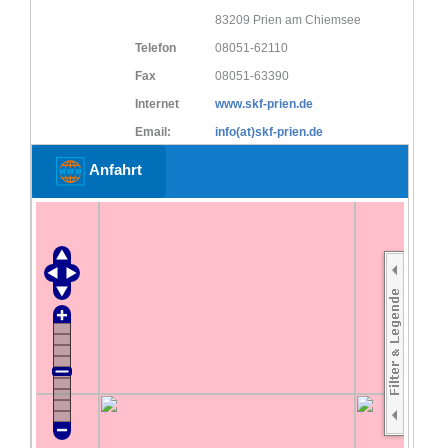
83209 Prien am Chiemsee
Telefon
08051-62110
Fax
08051-63390
Internet
www.skf-prien.de
Email:
info(at)skf-prien.de
Anfahrt