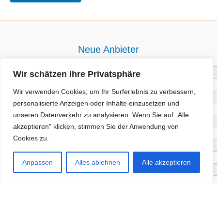
Neue Anbieter
Wir schätzen Ihre Privatsphäre
Baum- und Bienenpflege Thullner
Enne Energieberatung
Wir verwenden Cookies, um Ihr Surferlebnis zu verbessern,
Impact Hub Traunstein GmbH
personalisierte Anzeigen oder Inhalte einzusetzen und
Getränke Wierer Abholmarkt
unseren Datenverkehr zu analysieren. Wenn Sie auf „Alle
Höhenberger Biokiste GmbH
akzeptieren" klicken, stimmen Sie der Anwendung von
Bioladl Pfingstl Alm
Cookies zu.
EnergieSPARberatung Chiemgau
Checkers Jungle Hut
Anpassen
Alles ablehnen
Alle akzeptieren
Wochinger Brauhaus
RGGR Regionalgemüse
Aktuelle Angebote