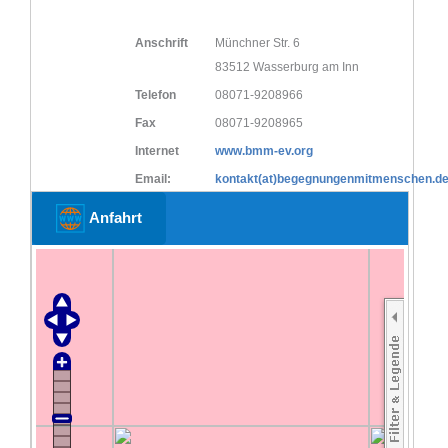
Anschrift
Münchner Str. 6
83512 Wasserburg am Inn
Telefon
08071-9208966
Fax
08071-9208965
Internet
www.bmm-ev.org
Email:
kontakt(at)begegnungenmitmenschen.d
Anfahrt