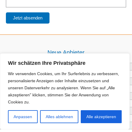
Neue Anbieter
Wir schätzen Ihre Privatsphäre
Baum- und Bienenpflege Thullner
Wir verwenden Cookies, um Ihr Surferlebnis zu verbessern,
Enne Energieberatung
personalisierte Anzeigen oder Inhalte einzusetzen und
Impact Hub Traunstein GmbH
unseren Datenverkehr zu analysieren. Wenn Sie auf „Alle
Getränke Wierer Abholmarkt
akzeptieren" klicken, stimmen Sie der Anwendung von
Höhenberger Biokiste GmbH
Cookies zu.
Bioladl Pfingstl Alm
EnergieSPARberatung Chiemgau
Anpassen
Alles ablehnen
Alle akzeptieren
Checkers Jungle Hut
Wochinger Brauhaus