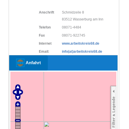
Anschrift
Schmidzeile 8
83512 Wasserburg am Inn
Telefon
08071-4484
Fax
08071-922745
Internet
www.arbeitskreis68.de
Email:
info(at)arbeitskreis68.de
Anfahrt