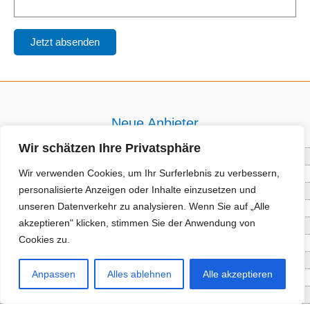
Neue Anbieter
Wir schätzen Ihre Privatsphäre
Baum- und Bienenpflege Thullner
Wir verwenden Cookies, um Ihr Surferlebnis zu verbessern,
Enne Energieberatung
personalisierte Anzeigen oder Inhalte einzusetzen und
Impact Hub Traunstein GmbH
unseren Datenverkehr zu analysieren. Wenn Sie auf „Alle
Getränke Wierer Abholmarkt
akzeptieren" klicken, stimmen Sie der Anwendung von
Höhenberger Biokiste GmbH
Cookies zu.
Bioladl Pfingstl Alm
EnergieSPARberatung Chiemgau
Anpassen
Alles ablehnen
Alle akzeptieren
Checkers Jungle Hut
Wochinger Brauhaus