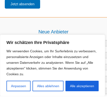
Neue Anbieter
Wir schätzen Ihre Privatsphäre
Baum- und Bienenpflege Thullner
Enne Energieberatung
Wir verwenden Cookies, um Ihr Surferlebnis zu verbessern,
Impact Hub Traunstein GmbH
personalisierte Anzeigen oder Inhalte einzusetzen und
Getränke Wierer Abholmarkt
unseren Datenverkehr zu analysieren. Wenn Sie auf „Alle
Höhenberger Biokiste GmbH
akzeptieren" klicken, stimmen Sie der Anwendung von
Bioladl Pfingstl Alm
Cookies zu.
EnergieSPARberatung Chiemgau
Checkers Jungle Hut
Anpassen
Alles ablehnen
Alle akzeptieren
Wochinger Brauhaus
RGGR Regionalgemüse
Aktuelle Angebote