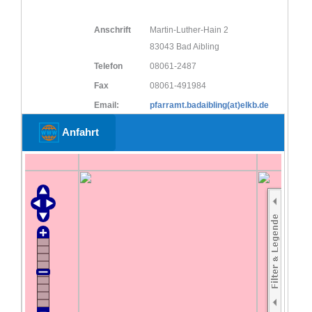
Anschrift
Martin-Luther-Hain 2
83043 Bad Aibling
Telefon
08061-2487
Fax
08061-491984
Email:
pfarramt.badaibling(at)elkb.de
Anfahrt