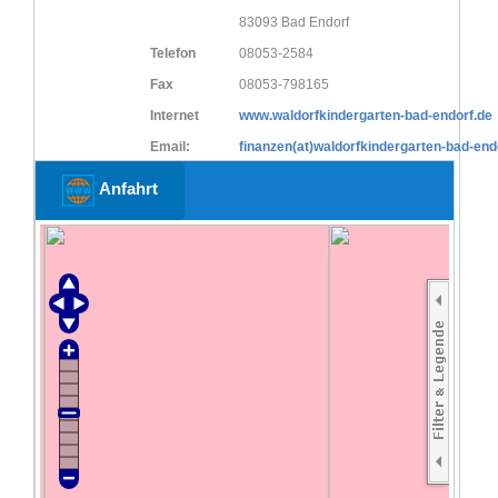
83093 Bad Endorf
Telefon
08053-2584
Fax
08053-798165
Internet
www.waldorfkindergarten-bad-endorf.de
Email:
finanzen(at)waldorfkindergarten-bad-end
Anfahrt