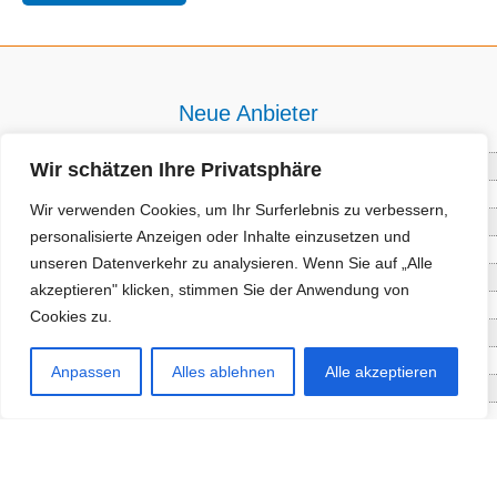
Neue Anbieter
Wir schätzen Ihre Privatsphäre
Baum- und Bienenpflege Thullner
Enne Energieberatung
Wir verwenden Cookies, um Ihr Surferlebnis zu verbessern,
Impact Hub Traunstein GmbH
personalisierte Anzeigen oder Inhalte einzusetzen und
Getränke Wierer Abholmarkt
unseren Datenverkehr zu analysieren. Wenn Sie auf „Alle
Höhenberger Biokiste GmbH
akzeptieren" klicken, stimmen Sie der Anwendung von
Bioladl Pfingstl Alm
Cookies zu.
EnergieSPARberatung Chiemgau
Checkers Jungle Hut
Anpassen
Alles ablehnen
Alle akzeptieren
Wochinger Brauhaus
RGGR Regionalgemüse
Aktuelle Angebote