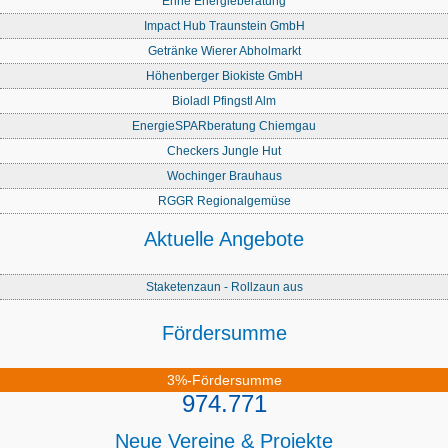
Enne Energieberatung
Impact Hub Traunstein GmbH
Getränke Wierer Abholmarkt
Höhenberger Biokiste GmbH
Bioladl Pfingstl Alm
EnergieSPARberatung Chiemgau
Checkers Jungle Hut
Wochinger Brauhaus
RGGR Regionalgemüse
Aktuelle Angebote
Staketenzaun - Rollzaun aus
Fördersumme
3%-Fördersumme
974.771
Neue Vereine & Projekte