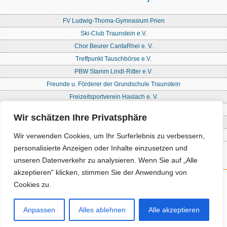
FV Ludwig-Thoma-Gymnasium Prien
Ski-Club Traunstein e.V.
Chor Beurer CantaRhei e. V.
Treffpunkt Tauschbörse e.V.
PBW Stamm Lindl-Ritter e.V.
Freunde u. Förderer der Grundschule Traunstein
Freizeitsportverein Haslach e. V.
Freie Waldorfschule Chiemgau - Förderkreis
Wir schätzen Ihre Privatsphäre
Initiative Nandlstadt Eltern für Kinder e. V.
Reit- und Fahrverein Traunstein e. V
Wir verwenden Cookies, um Ihr Surferlebnis zu verbessern,
personalisierte Anzeigen oder Inhalte einzusetzen und
unseren Datenverkehr zu analysieren. Wenn Sie auf „Alle
akzeptieren" klicken, stimmen Sie der Anwendung von
Cookies zu.
Kontakt
Impressum
Anpassen
Alles ablehnen
Alle akzeptieren
Datenschutz