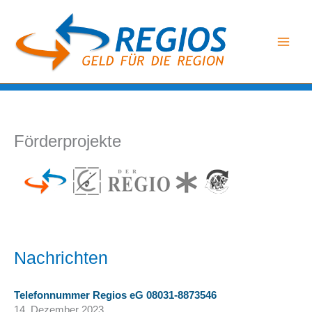
Zum
Inhalt
springen
Förderprojekte
Nachrichten
Telefonnummer Regios eG 08031-8873546
14. Dezember 2023