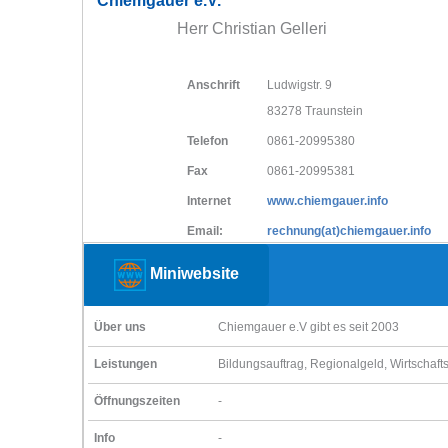
Chiemgauer e.V.
Herr Christian Gelleri
Anschrift
Ludwigstr. 9
83278 Traunstein
Telefon
0861-20995380
Fax
0861-20995381
Internet
www.chiemgauer.info
Email:
rechnung(at)chiemgauer.info
Miniwebsite
Über uns
Chiemgauer e.V gibt es seit 2003
Leistungen
Bildungsauftrag, Regionalgeld, Wirtschafts
Öffnungszeiten
-
Info
-