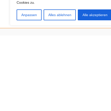
Cookies zu.
zurück
Anpassen
Alles ablehnen
Alle akzeptieren
Neue Anbieter
Baum- und Bienenpflege Thullner
Enne Energieberatung
Impact Hub Traunstein GmbH
Getränke Wierer Abholmarkt
Höhenberger Biokiste GmbH
Bioladl Pfingstl Alm
EnergieSPARberatung Chiemgau
Checkers Jungle Hut
Wochinger Brauhaus