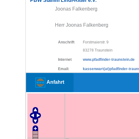
PBW Stamm Lindl-Ritter e.V.
Joonas Falkenberg
Herr Joonas Falkenberg
Anschrift
Forstmaierstr. 9
83278 Traunstein
Internet
www.pfadfinder-traunstein.de
Email:
kassenwart(at)pfadfinder-traun
Anfahrt