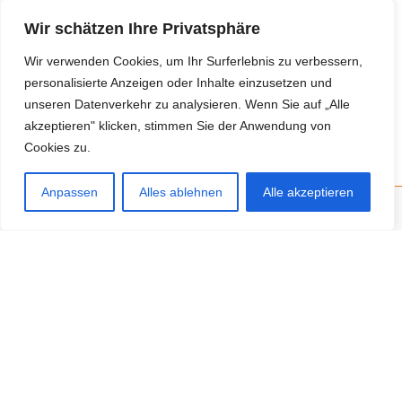
Bitte beweise, dass du kein Spambot bist und wähle das
Wir schätzen Ihre Privatsphäre
Symbol
Flugzeug
.
Wir verwenden Cookies, um Ihr Surferlebnis zu verbessern,
personalisierte Anzeigen oder Inhalte einzusetzen und
unseren Datenverkehr zu analysieren. Wenn Sie auf „Alle
akzeptieren" klicken, stimmen Sie der Anwendung von
Cookies zu.
Anpassen
Alles ablehnen
Alle akzeptieren
Neue Anbieter
Baum- und Bienenpflege Thullner
Enne Energieberatung
Impact Hub Traunstein GmbH
Getränke Wierer Abholmarkt
Höhenberger Biokiste GmbH
Bioladl Pfingstl Alm