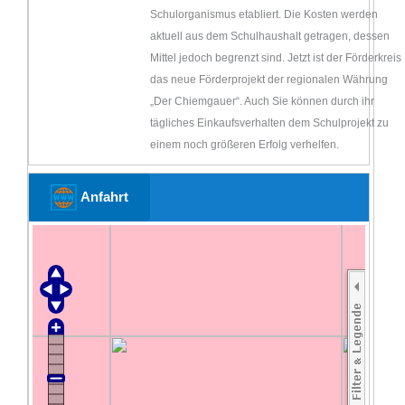
Schulorganismus etabliert. Die Kosten werden
aktuell aus dem Schulhaushalt getragen, dessen
Mittel jedoch begrenzt sind. Jetzt ist der Förderkreis
das neue Förderprojekt der regionalen Währung
„Der Chiemgauer“. Auch Sie können durch ihr
tägliches Einkaufsverhalten dem Schulprojekt zu
einem noch größeren Erfolg verhelfen.
Anfahrt