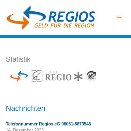
Zum
Inhalt
springen
Statistik
Nachrichten
Telefonnummer Regios eG 08031-8873546
14. Dezember 2023