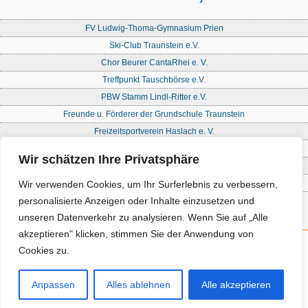
FV Ludwig-Thoma-Gymnasium Prien
Ski-Club Traunstein e.V.
Chor Beurer CantaRhei e. V.
Treffpunkt Tauschbörse e.V.
PBW Stamm Lindl-Ritter e.V.
Freunde u. Förderer der Grundschule Traunstein
Freizeitsportverein Haslach e. V.
Freie Waldorfschule Chiemgau - Förderkreis
Wir schätzen Ihre Privatsphäre
Initiative Nandlstadt Eltern für Kinder e. V.
Reit- und Fahrverein Traunstein e. V
Wir verwenden Cookies, um Ihr Surferlebnis zu verbessern,
personalisierte Anzeigen oder Inhalte einzusetzen und
unseren Datenverkehr zu analysieren. Wenn Sie auf „Alle
akzeptieren" klicken, stimmen Sie der Anwendung von
Cookies zu.
Kontakt
Impressum
Anpassen
Alles ablehnen
Alle akzeptieren
Datenschutz