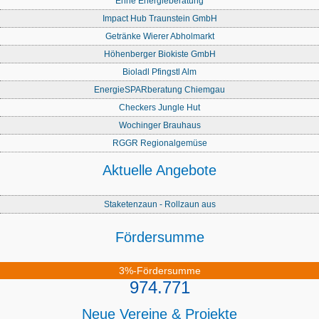
Enne Energieberatung
Impact Hub Traunstein GmbH
Getränke Wierer Abholmarkt
Höhenberger Biokiste GmbH
Bioladl Pfingstl Alm
EnergieSPARberatung Chiemgau
Checkers Jungle Hut
Wochinger Brauhaus
RGGR Regionalgemüse
Aktuelle Angebote
Staketenzaun - Rollzaun aus
Fördersumme
3%-Fördersumme
974.771
Neue Vereine & Projekte