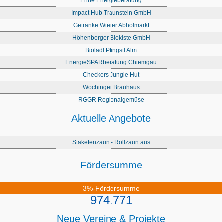
Enne Energieberatung
Impact Hub Traunstein GmbH
Getränke Wierer Abholmarkt
Höhenberger Biokiste GmbH
Bioladl Pfingstl Alm
EnergieSPARberatung Chiemgau
Checkers Jungle Hut
Wochinger Brauhaus
RGGR Regionalgemüse
Aktuelle Angebote
Staketenzaun - Rollzaun aus
Fördersumme
3%-Fördersumme
974.771
Neue Vereine & Projekte