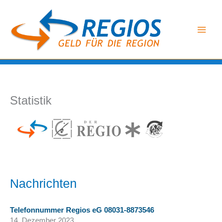
Zum
Inhalt
springen
Statistik
Nachrichten
Telefonnummer Regios eG 08031-8873546
14. Dezember 2023