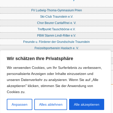
FV Ludwig-Thoma-Gymnasium Prien
Ski-Club Traunstein e.V.
Chor Beurer CantaRhei e. V.
Treffpunkt Tauschbörse e.V.
PBW Stamm Lindl-Ritter e.V.
Freunde u. Förderer der Grundschule Traunstein
Freizeitsportverein Haslach e. V.
Freie Waldorfschule Chiemgau - Förderkreis
Wir schätzen Ihre Privatsphäre
Initiative Nandlstadt Eltern für Kinder e. V.
Reit- und Fahrverein Traunstein e. V
Wir verwenden Cookies, um Ihr Surferlebnis zu verbessern,
personalisierte Anzeigen oder Inhalte einzusetzen und
unseren Datenverkehr zu analysieren. Wenn Sie auf „Alle
akzeptieren" klicken, stimmen Sie der Anwendung von
Cookies zu.
Kontakt
Impressum
Anpassen
Alles ablehnen
Alle akzeptieren
Datenschutz