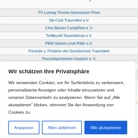
FV Ludwig-Thoma-Gymnasium Prien
Ski-Club Traunstein e.V.
Chor Beurer CantaRhei e. V.
Treffpunkt Tauschbörse e.V.
PBW Stamm Lindl-Ritter e.V.
Freunde u. Förderer der Grundschule Traunstein
Freizeitsportverein Haslach e. V.
Freie Waldorfschule Chiemgau - Förderkreis
Wir schätzen Ihre Privatsphäre
Initiative Nandlstadt Eltern für Kinder e. V.
Reit- und Fahrverein Traunstein e. V
Wir verwenden Cookies, um Ihr Surferlebnis zu verbessern,
personalisierte Anzeigen oder Inhalte einzusetzen und
unseren Datenverkehr zu analysieren. Wenn Sie auf „Alle
akzeptieren" klicken, stimmen Sie der Anwendung von
Cookies zu.
Kontakt
Impressum
Anpassen
Alles ablehnen
Alle akzeptieren
Datenschutz