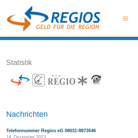
Zum
Inhalt
springen
Statistik
Nachrichten
Telefonnummer Regios eG 08031-8873546
14. Dezember 2023