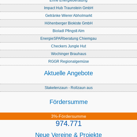
Enne Energieberatung
Impact Hub Traunstein GmbH
Getränke Wierer Abholmarkt
Höhenberger Biokiste GmbH
Bioladl Pfingstl Alm
EnergieSPARberatung Chiemgau
Checkers Jungle Hut
Wochinger Brauhaus
RGGR Regionalgemüse
Aktuelle Angebote
Staketenzaun - Rollzaun aus
Fördersumme
3%-Fördersumme
974.771
Neue Vereine & Projekte