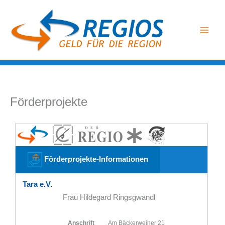
Zum
Inhalt
springen
Förderprojekte
Förderprojekte-Informationen
Tara e.V.
Frau Hildegard Ringsgwandl
Anschrift
Am Bäckerweiher 21