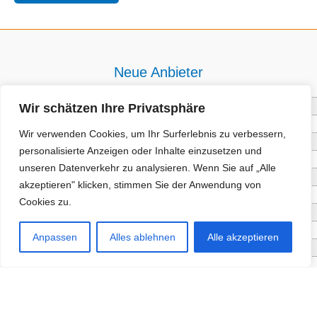
Neue Anbieter
Wir schätzen Ihre Privatsphäre
Baum- und Bienenpflege Thullner
Enne Energieberatung
Wir verwenden Cookies, um Ihr Surferlebnis zu verbessern,
Impact Hub Traunstein GmbH
personalisierte Anzeigen oder Inhalte einzusetzen und
Getränke Wierer Abholmarkt
unseren Datenverkehr zu analysieren. Wenn Sie auf „Alle
Höhenberger Biokiste GmbH
akzeptieren" klicken, stimmen Sie der Anwendung von
Bioladl Pfingstl Alm
Cookies zu.
EnergieSPARberatung Chiemgau
Checkers Jungle Hut
Anpassen
Alles ablehnen
Alle akzeptieren
Wochinger Brauhaus
RGGR Regionalgemüse
Aktuelle Angebote