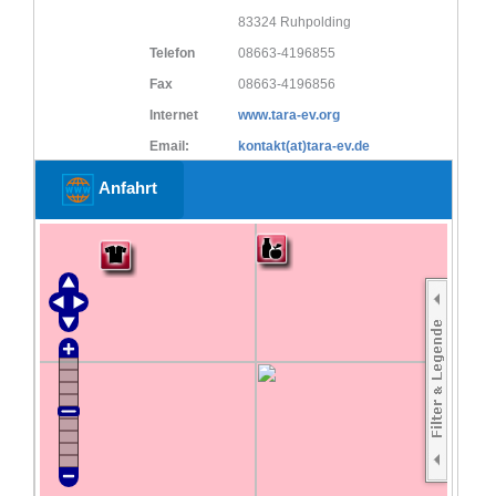
83324 Ruhpolding
Telefon
08663-4196855
Fax
08663-4196856
Internet
www.tara-ev.org
Email:
kontakt(at)tara-ev.de
Anfahrt