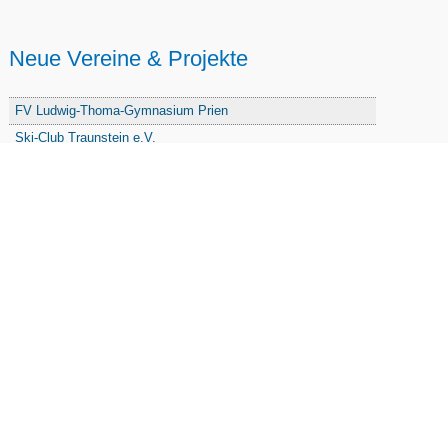
Neue Vereine & Projekte
FV Ludwig-Thoma-Gymnasium Prien
Ski-Club Traunstein e.V.
Chor Beurer CantaRhei e. V.
Treffpunkt Tauschbörse e.V.
PBW Stamm Lindl-Ritter e.V.
Freunde u. Förderer der Grundschule Traunstein
Freizeitsportverein Haslach e. V.
Freie Waldorfschule Chiemgau - Förderkreis
Initiative Nandlstadt Eltern für Kinder e. V.
Reit- und Fahrverein Traunstein e. V