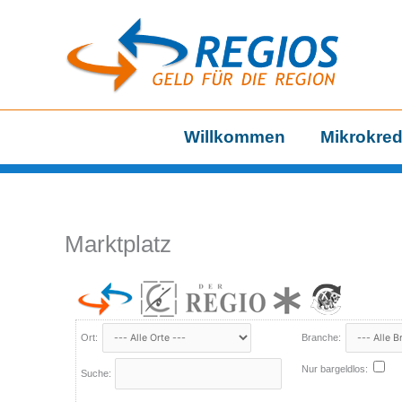
Zum
Inhalt
springen
Willkommen
Mikrokred
Marktplatz
Ort:
Branche:
Nur bargeldlos:
Suche: