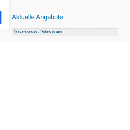
Aktuelle Angebote
Staketenzaun - Rollzaun aus
Fördersumme
3%-Fördersumme
974.692
Kontakt
Impressum
Datenschutz